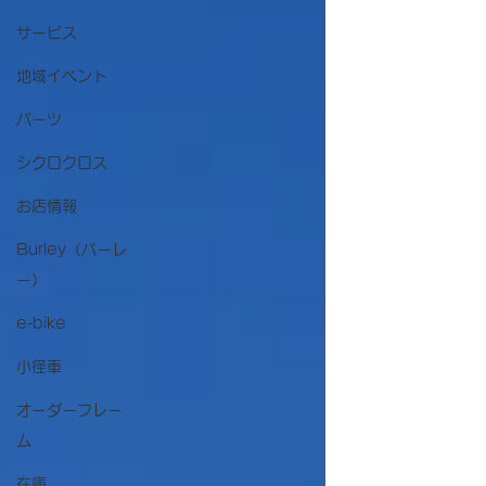
振られるコースレイアウトなので、 高速な
テクニカルコースという感じです。 当日
サービス
は、天気も良く暖かかったのですが、風がと
地域イベント
ても強く、 向かい風になるとしっかり踏ま
ないと進まないので、大変でした。 今回、
パーツ
自分はME1降格圏だったので、気合を入れ
てスタート。 スタート直後は、集団がつま
シクロクロス
ったものの向かい風のバックストレートで思
い切り踏んで、 20番前後までジャンアップ
お店情報
しました。 と、良かったのは最初の1周だ
け。その後はズルズルと後退していき結局
Burley（バーレ
37位。 ラスト3周は、脚がぱったりと止ま
ー）
ってしまい、結果・内容ともに残念なことに
なってしまいました。 来季はME2から再ス
e-bike
タートです。 精進します‼ ところで、キッ
ズクラスは茨城シクロクロスシリーズ最終戦
小径車
ということもあり、 大盛況‼...
オーダーフレー
ム
在庫