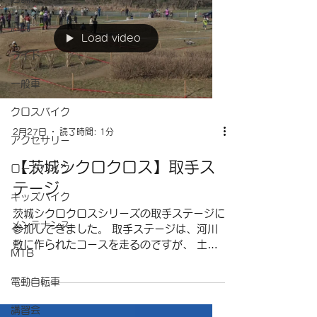
店舗
Load video
ライド
一般車
クロスバイク
2月27日
読了時間: 1分
アクセサリー
【茨城シクロクロス】取手ス
ロードバイク
テージ
キッズバイク
茨城シクロクロスシリーズの取手ステージに
メンテナンス
参加してきました。 取手ステージは、河川
敷に作られたコースを走るのですが、 土手
MTB
の上からコースを見渡すことができるので、
観戦していても面白いコースです。 コース
電動自転車
自体は、基本、芝の平坦ですがところどころ
にアップダウンがあり、 クネクネと左右に
講習会