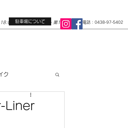
駐車場について
0-18:00 定休日 水曜日・第1第3火曜日
電話：0438-97-5402
イク
ス
地域イベント
Liner
小径車