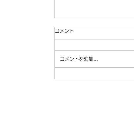
コメント
コメントを追加…
リム幅で走りは変わる！シャ
ークGRの魅力