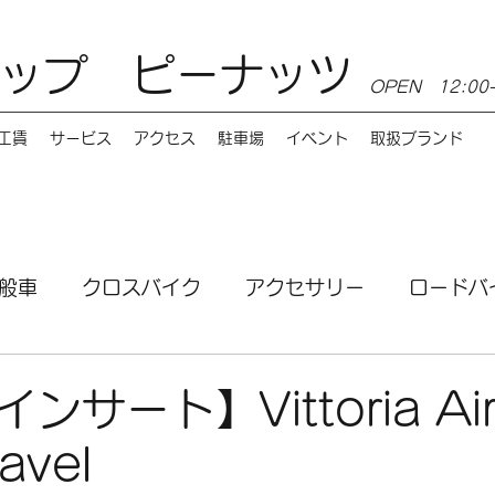
ップ ピーナッツ
OPEN 12:0
工賃
サービス
アクセス
駐車場
イベント
取扱ブランド
般車
クロスバイク
アクセサリー
ロードバ
ンス
MTB
電動自転車
講習会
サービ
サート】Vittoria Air-
avel
お店情報
Burley（バーレー）
e-bike