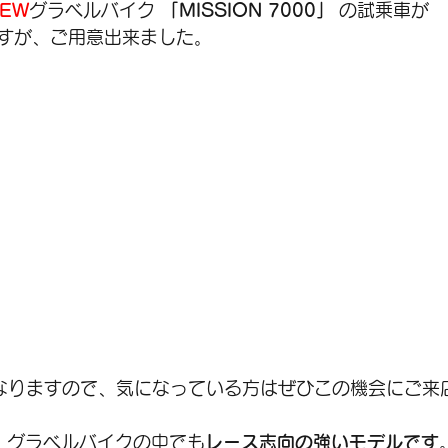
EW
グラベルバイク 
「MISSION 7000」
 の試乗車が
すが、ご用意出来ました。
SALE
シティバイク
メンテナンス
シ
アクセサリー
グラベル
なりますので、気になっている方はぜひこの機会にご来
0は、グラベルバイクの中でも
レース志向の強いモデルです