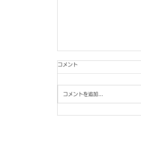
コメント
コメントを追加…
リム幅で走りは変わる！シャ
ークGRの魅力