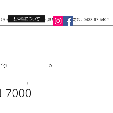
駐車場について
0-18:00 定休日 水曜日・第1第3火曜日
電話：0438-97-5402
イク
ス
地域イベント
 7000
小径車