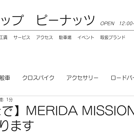
ップ ピーナッツ
OPEN 12:0
工賃
サービス
アクセス
駐車場
イベント
取扱ブランド
般車
クロスバイク
アクセサリー
ロードバ
: 1分
ンス
MTB
電動自転車
講習会
サービ
で】MERIDA MISSION
ります
お店情報
Burley（バーレー）
e-bike