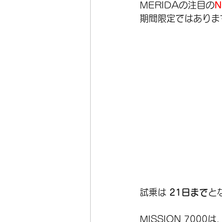
MERIDAの注目の
N
期間限定ではありま
オーダーフレーム
在庫
ホイール
空気入れ
試乗は 
21日まで
と
MISSION 700