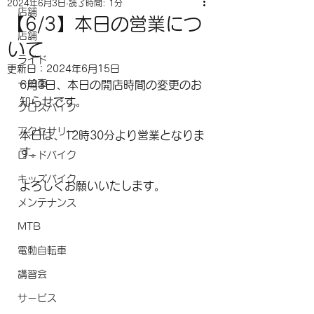
2024年6月3日
読了時間: 1分
店舗
【6/3】本日の営業につ
店舗
いて
ライド
更新日：
2024年6月15日
一般車
6月3日、本日の開店時間の変更のお
知らせです。
クロスバイク
アクセサリー
本日は、12時30分より営業となりま
す。
ロードバイク
キッズバイク
よろしくお願いいたします。
メンテナンス
MTB
電動自転車
講習会
サービス