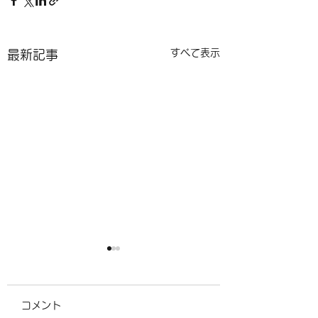
すべて表示
最新記事
ＧW中の営業について
営業時間変更のお
せ
ＧW中営業についてのお知
コメント
らせです。 GW中は、5月