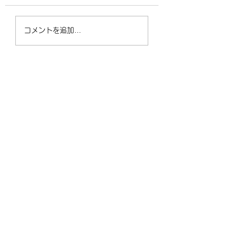
営業時間変更のお知
3日（日）～6日（水）ま
す。 4月9日（木）
で休業となります。 他は
時間は、14時から
コメントを追加…
通常営業となります。 よ
ます。 よろしくお
ろしくお願いいたします。
たします。