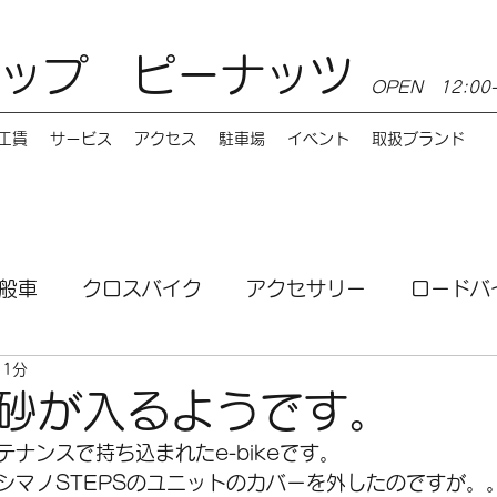
ップ ピーナッツ
OPEN 12:0
工賃
サービス
アクセス
駐車場
イベント
取扱ブランド
般車
クロスバイク
アクセサリー
ロードバ
 1分
ンス
MTB
電動自転車
講習会
サービ
砂が入るようです。
ナンスで持ち込まれたe-bikeです。
お店情報
Burley（バーレー）
e-bike
シマノSTEPSのユニットのカバーを外したのですが。