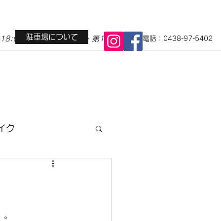
駐車場について
0-18:00 定休日 水曜日・第1第3火曜日
電話：0438-97-5402
イク
ス
地域イベント
小径車
。。