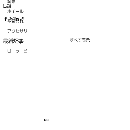
試乗
店舗
ホイール
空気入れ
アクセサリー
すべて表示
最新記事
グラベル
ローラー台
ＧW中の営業について
営業時間変更のお