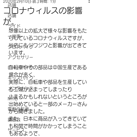
2020年2月10日
読了時間: 1分
店舗
コロナウィルスの影響
店舗
が。
ライド
想像以上の拡大で様々な影響をもた
一般車
らしているコロナウィルスですが、
当店にもジワジワと影響が出てきて
クロスバイク
います。
アクセサリー
自転車やその部品は中国生産である
ロードバイク
場合が多く、
キッズバイク
実際に、自転車や部品を生産してい
メンテナンス
る工場が止まってしまったり
止まるかもしれないというところが
MTB
出始めていると一部のメーカーさん
電動自転車
から聞きました。
また、日本に商品が入ってきていて
講習会
も税関で時間がかかってしまうこと
サービス
もあるようで、