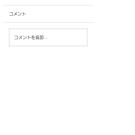
せ
ＧW中営業についてのお知
コメント
らせです。 GW中は、5月
営業時間変更のお知
3日（日）～6日（水）ま
す。 4月9日（木）
で休業となります。 他は
時間は、14時から
コメントを追加…
通常営業となります。 よ
ます。 よろしくお
ろしくお願いいたします。
たします。