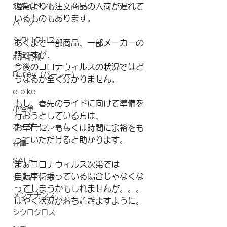
地域イベント
通常よりも注文商品の入荷が遅れて
いるものもあります。
パーツ
シクロクロス
あくまで一部商品、一部メーカーの
話ですが、
お店情報
今後のコロナウィルスの状況ではど
Burley（バーレー）
うなるか全く分かりません。
e-bike
もし、春先のライドに向けて準備を
小径車
行おうとしている方は、
オーダーフレーム
お早目に、もしくは時間に余裕をも
っていただけると助かります。
在庫
SALE
まぁコロナウィルス次第では
自転車に乗っている場合じゃなくな
シティバイク
ってしまうかもしれませんが。。。
メンテナンス
はやく状況が落ち着きますように。
シクロクロス