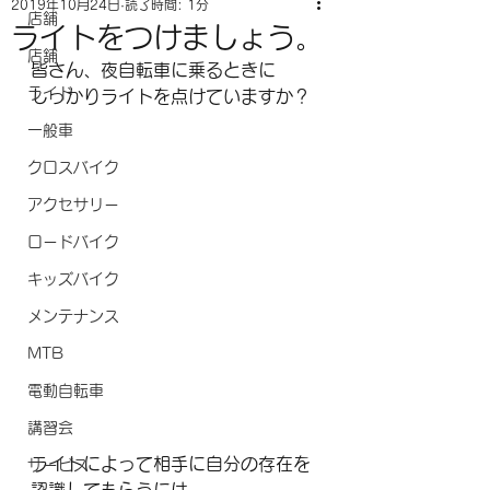
2019年10月24日
読了時間: 1分
店舗
ライトをつけましょう。
店舗
皆さん、夜自転車に乗るときに
ライド
しっかりライトを点けていますか？
一般車
クロスバイク
アクセサリー
ロードバイク
キッズバイク
メンテナンス
MTB
電動自転車
講習会
ライトによって相手に自分の存在を
サービス