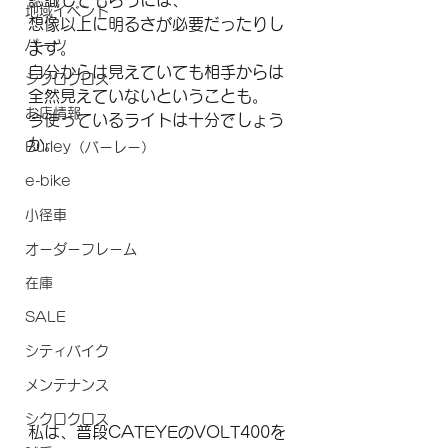
認識してもらうには、
地域イベント
想像以上に明るさが必要だったりし
パーツ
ます。
自分からは見えていても相手からは
シクロクロス
全然見えていないということも。
お店情報
今使っているライトは十分でしょう
か。
Burley（バーレー）
e-bike
小径車
オーダーフレーム
在庫
SALE
シティバイク
メンテナンス
シクロクロス
私は、普段CATEYEのVOLT400を