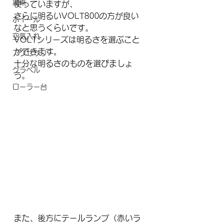
試乗
使っていますが、
さらに明るいVOLT800の方が良い
ホイール
なと思うくらいです。
空気入れ
VOLTシリーズは明るさを選ぶこと
ができます。
アクセサリー
十分な明るさのものを選びましょ
グラベル
う。
ローラー台
また、後方にテールランプ（赤いラ