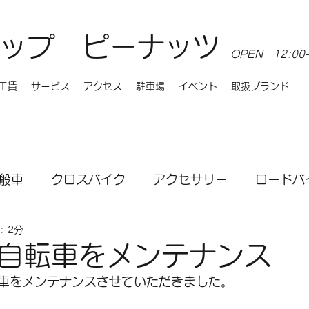
ップ ピーナッツ
OPEN 12:0
工賃
サービス
アクセス
駐車場
イベント
取扱ブランド
般車
クロスバイク
アクセサリー
ロードバ
: 2分
ンス
MTB
電動自転車
講習会
サービ
自転車をメンテナンス
車をメンテナンスさせていただきました。
お店情報
Burley（バーレー）
e-bike