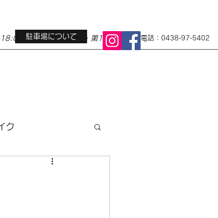
駐車場について
0-18:00 定休日 水曜日・第1第3火曜日
電話：0438-97-5402
イク
ス
地域イベント
小径車