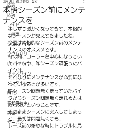
3月8日
読了時間: 2分
店舗
本格シーズン前にメンテ
店舗
ナンスを
ライド
少しずつ暖かくなってきて、本格的
一般車
なシーズンが見えてきましたね。
今回は本格的なシーズン前のメンテ
クロスバイク
ナンスのオススメです。
アクセサリー
冬の間、ローラー台中心になってい
たバイクや、昨シーズン頑張ったバ
ロードバイク
イクは、
キッズバイク
それなりにメンテナンスが必要にな
メンテナンス
っていることが多いです。
昨シーズン問題無く走っていたバイ
MTB
クが今シーズン問題無く走れるとは
電動自転車
限らないということです。
そのままシーズンに突入してしまう
講習会
と、最初は問題無くても、
サービス
レース前の感心な時にトラブルに見