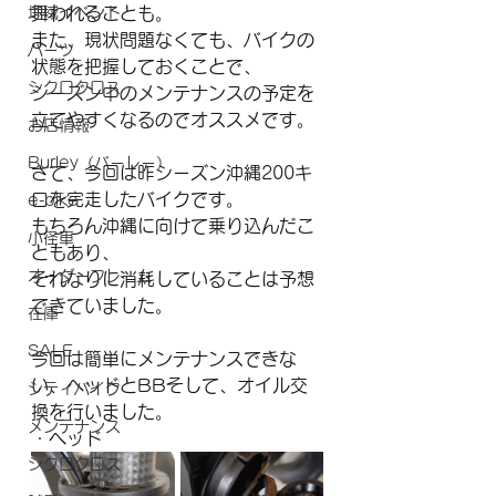
地域イベント
舞われることも。
また、現状問題なくても、バイクの
パーツ
状態を把握しておくことで、
シクロクロス
シーズン中のメンテナンスの予定を
立てやすくなるのでオススメです。
お店情報
Burley（バーレー）
さて、今回は昨シーズン沖縄200キ
ロを完走したバイクです。
e-bike
もちろん沖縄に向けて乗り込んだこ
小径車
ともあり、
オーダーフレーム
それなりに消耗していることは予想
できていました。
在庫
SALE
今回は簡単にメンテナンスできな
い、ヘッドとBBそして、オイル交
シティバイク
換を行いました。
メンテナンス
・ヘッド
シクロクロス