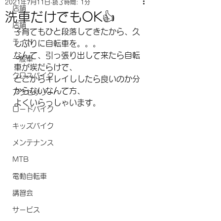
2021年7月11日
読了時間: 1分
店舗
洗車だけでもOK👍
店舗
子育てもひと段落してきたから、久
ライド
しぶりに自転車を。。。
なんて、引っ張り出して来たら自転
一般車
車が埃だらけで、
クロスバイク
どこからキレイししたら良いのか分
からないなんて方、
アクセサリー
よくいらっしゃいます。
ロードバイク
キッズバイク
メンテナンス
MTB
電動自転車
講習会
サービス