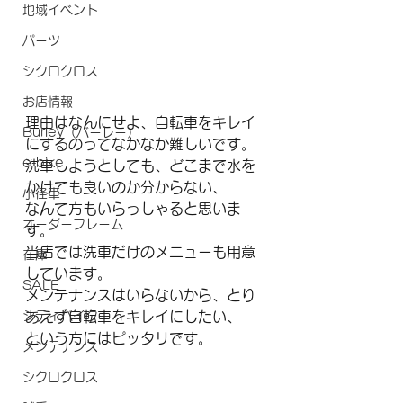
地域イベント
パーツ
シクロクロス
お店情報
理由はなんにせよ、自転車をキレイ
Burley（バーレー）
にするのってなかなか難しいです。
e-bike
洗車しようとしても、どこまで水を
かけても良いのか分からない、
小径車
なんて方もいらっしゃると思いま
オーダーフレーム
す。
当店では洗車だけのメニューも用意
在庫
しています。
SALE
メンテナンスはいらないから、とり
シティバイク
あえず自転車をキレイにしたい、
という方にはピッタリです。
メンテナンス
シクロクロス