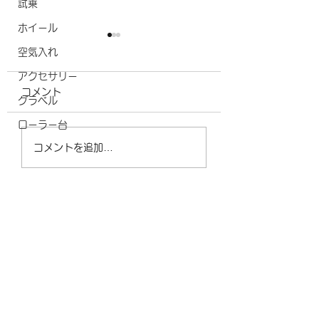
試乗
ホイール
空気入れ
アクセサリー
コメント
グラベル
リムのお引越し
ローラー台
【予約受付中】新型
コメントを追加…
DURA-ACEホイール
登場！軽さ・速さ・信
頼性をさらに進化