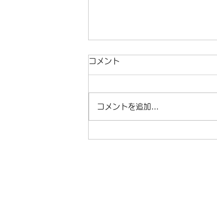
臨時休業のお知らせ
コメント
臨時休業のお知らせです。 6月
13日（土）～15日（月）は臨時
休業となります。 月曜日の休業
コメントを追加…
にあたって、16日（火）は営業
となります。 よろしくお願いい
たします。