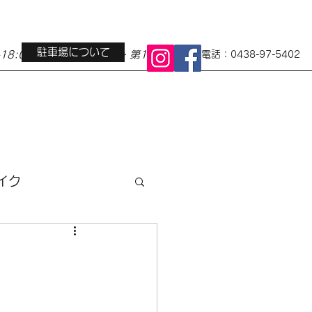
駐車場について
0-18:00 定休日 水曜日・第1第3火曜日
電話：0438-97-5402
イク
ス
地域イベント
小径車