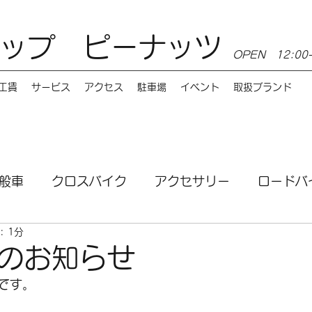
ップ ピーナッツ
OPEN 12:0
工賃
サービス
アクセス
駐車場
イベント
取扱ブランド
般車
クロスバイク
アクセサリー
ロードバ
: 1分
ンス
MTB
電動自転車
講習会
サービ
のお知らせ
です。
お店情報
Burley（バーレー）
e-bike