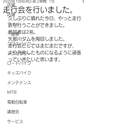
2020年10月24日
読了時間: 1分
店舗
走行会を行いました。
店舗
久しぶりに晴れた今日、やっと走行
ライド
会を行うことができました。
参加者は2名。
一般車
矢那川ダムを周回しました。
クロスバイク
走行会としてはまだまだですが、
より充実したものになるように頑張
アクセサリー
っていきたいと思います。
ロードバイク
キッズバイク
メンテナンス
MTB
電動自転車
講習会
サービス