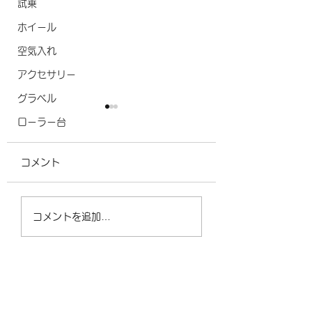
試乗
ホイール
空気入れ
アクセサリー
グラベル
ローラー台
コメント
一体型ハンドルに
ツール・ド・ふくしま
コメントを追加…
2026｜30位で滑り込
み！UCIグランフォン
ド世界選手権出場権獲