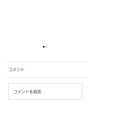
コメント
CAAD10をセミオーバ
LOOK765をフ
コメントを追加…
ーホール
バーホール