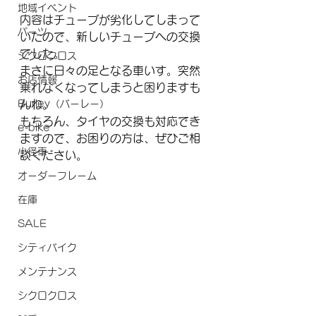
地域イベント
内容はチューブが劣化してしまって
パーツ
いたので、新しいチューブへの交換
でした。
シクロクロス
まさに日々の足となる車いす。突然
お店情報
乗れなくなってしまうと困りますも
Burley（バーレー）
んね。
もちろん、タイヤの交換も対応でき
e-bike
ますので、お困りの方は、ぜひご相
小径車
談ください。
オーダーフレーム
在庫
SALE
シティバイク
メンテナンス
シクロクロス