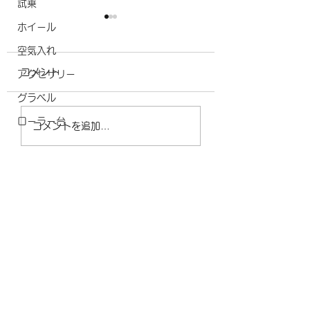
試乗
ホイール
ＧW中の営業について
営業時間変更のお
空気入れ
せ
ＧW中営業についてのお知
コメント
アクセサリー
らせです。 GW中は、5月
営業時間変更のお知
3日（日）～6日（水）ま
グラベル
す。 4月9日（木）
で休業となります。 他は
時間は、14時から
ローラー台
コメントを追加…
通常営業となります。 よ
ます。 よろしくお
ろしくお願いいたします。
たします。