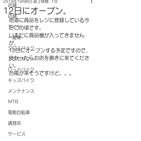
2019年10月8日
読了時間: 1分
店舗
12日にオープン。
店舗
地道に商品をレジに登録している今
ライド
日この頃です。
いまだに商品棚が入ってきません
一般車
が、
クロスバイク
12日にオープンする予定ですので、
良かったらお店を覗きに来てくださ
アクセサリー
い。
ロードバイク
台風が来そうですけど。。。
キッズバイク
メンテナンス
MTB
電動自転車
講習会
サービス