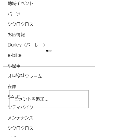
地域イベント
パーツ
シクロクロス
お店情報
Burley（バーレー）
e-bike
ＧW中の営業について
営業時間変更のお
小径車
せ
ＧW中営業についてのお知
コメント
オーダーフレーム
らせです。 GW中は、5月
営業時間変更のお知
3日（日）～6日（水）ま
在庫
す。 4月9日（木）
で休業となります。 他は
時間は、14時から
SALE
コメントを追加…
通常営業となります。 よ
ます。 よろしくお
シティバイク
ろしくお願いいたします。
たします。
メンテナンス
シクロクロス