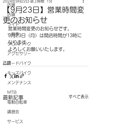
2024年9月22日
読了時間: 1分
店舗
【9月23日】営業時間変
店舗
更のお知らせ
ライド
営業時間変更のお知らせです。
一般車
9月23日（月）は開店時間が13時に
なります。
クロスバイク
よろしくお願いいたします。
アクセサリー
店舗
ロードバイク
キッズバイク
メンテナンス
MTB
すべて表示
最新記事
電動自転車
講習会
サービス