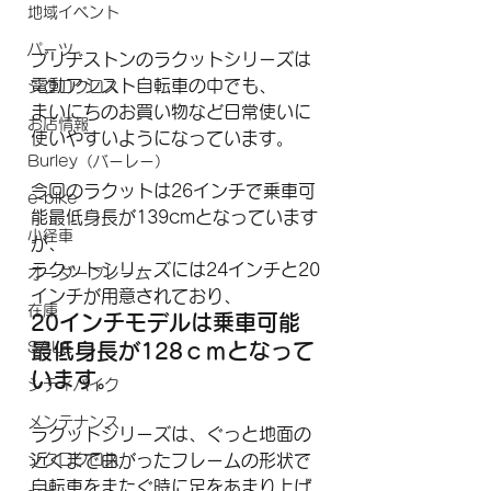
地域イベント
パーツ
ブリヂストンのラクットシリーズは
電動アシスト自転車の中でも、
シクロクロス
まいにちのお買い物など日常使いに
お店情報
使いやすいようになっています。
Burley（バーレー）
今回のラクットは26インチで乗車可
e-bike
能最低身長が139cmとなっています
小径車
が、
ラクットシリーズには24インチと20
オーダーフレーム
インチが用意されており、
在庫
20インチモデルは乗車可能
最低身長が128ｃｍとなって
SALE
います。
シティバイク
メンテナンス
ラクットシリーズは、ぐっと地面の
近くまで曲がったフレームの形状で
シクロクロス
自転車をまたぐ時に足をあまり上げ