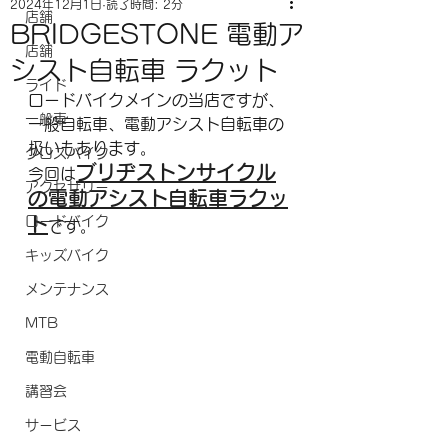
2024年12月1日
読了時間: 2分
店舗
BRIDGESTONE 電動ア
店舗
シスト自転車 ラクット
ライド
ロードバイクメインの当店ですが、
一般車
一般自転車、電動アシスト自転車の
扱いもあります。
クロスバイク
ブリヂストンサイクル
今回は
アクセサリー
の電動アシスト自転車ラクッ
ロードバイク
ト
です。
キッズバイク
メンテナンス
MTB
電動自転車
講習会
サービス