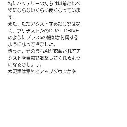
特にバッテリーの持ちは以前と比べ
物にならないくらい良くなっていま
す。
また、ただアシストするだけではな
く、ブリヂストンのDUAL DRIVE
のようにプラスαの機能が付属する
ようになってきました。
きっと、そのうちAIが搭載されてア
シストを自動で調整してくれるよう
になるでしょう。
木更津は意外とアップダウンが多
く、一般自転車だと移動が結構大変
な事があります。
一度、電動アシスト自転車に乗って
しまうと、
二度と一般自転者に乗れなくなって
しまうほど楽な乗り物です。
ぜひ、電動アシスト自転車で日々の
生活を快適にしましょう。