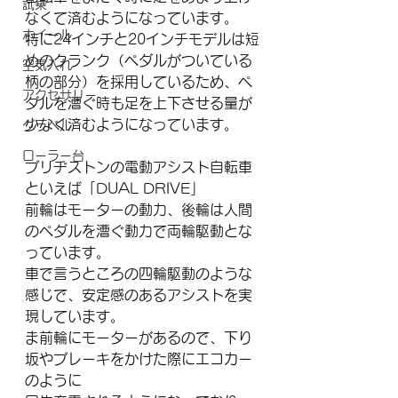
試乗
なくて済むようになっています。
ホイール
特に24インチと20インチモデルは短
めのクランク（ペダルがついている
空気入れ
柄の部分）を採用しているため、ペ
アクセサリー
ダルを漕ぐ時も足を上下させる量が
少なく済むようになっています。
グラベル
ローラー台
ブリヂストンの電動アシスト自転車
といえば「DUAL DRIVE」
前輪はモーターの動力、後輪は人間
のペダルを漕ぐ動力で両輪駆動とな
っています。
車で言うところの四輪駆動のような
感じで、安定感のあるアシストを実
現しています。
ま前輪にモーターがあるので、下り
坂やブレーキをかけた際にエコカー
のように