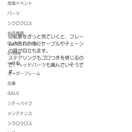
地域イベント
パーツ
シクロクロス
お店情報
自転車をざっと見ていくと、フレー
Burley（バーレー）
ムの汚れの他にケーブルやチェーン
の錆が目立ちます。
e-bike
ステアリングもゴロつきを感じるの
小径車
で、ヘッドパーツも痛んでいそうで
す。
オーダーフレーム
在庫
SALE
シティバイク
メンテナンス
シクロクロス