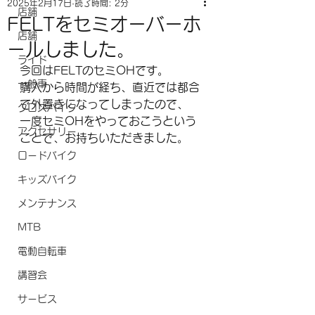
2025年2月17日
読了時間: 2分
店舗
FELTをセミオーバーホ
店舗
ールしました。
ライド
今回はFELTのセミOHです。
一般車
購入から時間が経ち、直近では都合
で外置きになってしまったので、
クロスバイク
一度セミOHをやっておこうという
アクセサリー
ことで、お持ちいただきました。
ロードバイク
キッズバイク
メンテナンス
MTB
電動自転車
講習会
サービス