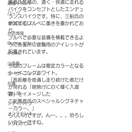
雅彦氏監修の、速く・快適に走れる
地域イベント
バイクをコンセプトとしたエンデュ
パーツ
ランスバイクです。特に、三船氏の
参加するブルベに重きを置かれてお
シクロクロス
り、
お店情報
ブルベで必要な装備を積載できるよ
Burley（バーレー）
うに各箇所に装備用のアイレットが
配置されています。
e-bike
小径車
今回のフレームは限定カラーとなる
シャイニングホワイト。
オーダーフレーム
「長距離を夜通し走り続けた者だけ
在庫
が見れる「朝焼けに白く輝く入道
SALE
雲」をイメージした
三船雅彦氏のスペシャルシグネチャ
シティバイク
ーカラー。」
メンテナンス
らしいのですが。ん～。。。恐ろし
いカラーですね。
シクロクロス