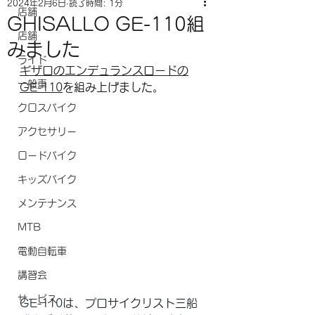
2024年2月6日
読了時間: 1分
店舗
GHISALLO GE-110組
店舗
みました
ライド
ギザロのエンデュランスロードの
一般車
GE-110
を組み上げました。
クロスバイク
アクセサリー
ロードバイク
キッズバイク
メンテナンス
MTB
電動自転車
講習会
サービス
GE-110は、プロサイクリスト三船