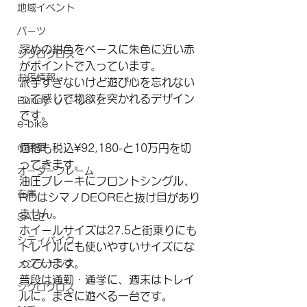
地域イベント
パーツ
深めの紺色をベースに朱色に近い赤
シクロクロス
がポイントで入っています。
お店情報
派手すぎないけど遊び心を忘れない
って感じで物欲を突かれるデザイン
Burley（バーレー）
です。
e-bike
小径車
価格も税込¥92,180-と10万円を切
ってきます。
オーダーフレーム
油圧ブレーキにフロントシングル、
在庫
RDはシマノDEOREと抜け目があり
ません。
SALE
ホイールサイズは27.5と街乗りにも
シティバイク
トレイルにも使いやすいサイズにな
っています。
メンテナンス
普段は通勤・通学に、週末はトレイ
シクロクロス
ルに。まさに遊べる一台です。