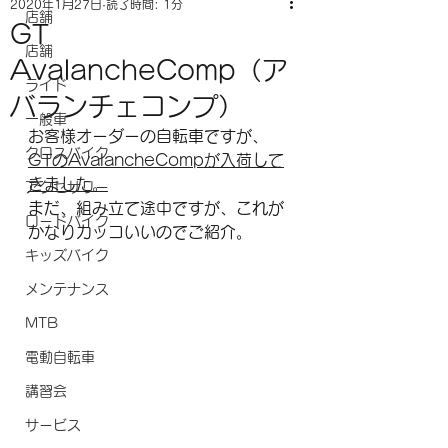
2020年1月27日
読了時間: 1分
店舗
GT
店舗
AvalancheComp（ア
ライド
バランチェコンプ）
一般車
お客様オーダーの自転車ですが、
クロスバイク
GTのAvalancheCompが入荷して
きました。
アクセサリー
まだ、組み立て途中ですが、これが
ロードバイク
かなりカッコいいのでご紹介。
キッズバイク
メンテナンス
MTB
電動自転車
講習会
サービス