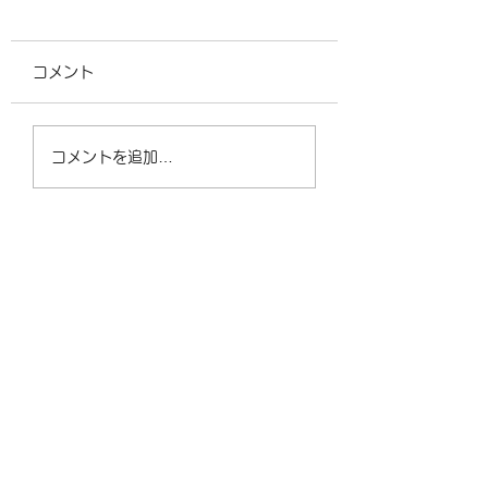
コメント
道の駅ろまんちっく村
GT AVALANC
コメントを追加…
にあるMTBコースで遊
SPORT V2
んできました