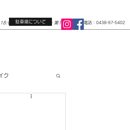
駐車場について
0-18:00 定休日 水曜日・第1第3火曜日
電話：0438-97-5402
イク
ス
地域イベント
小径車