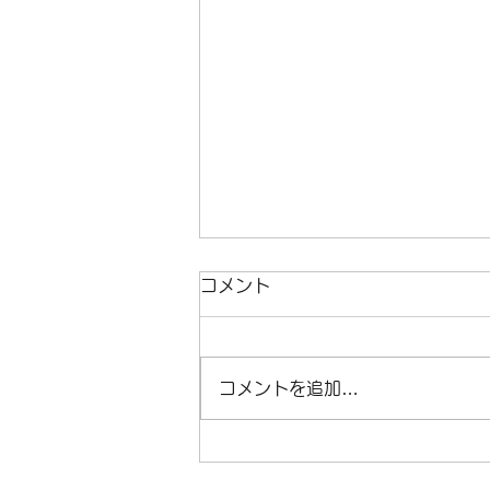
臨時休業のお知らせ
コメント
臨時休業のお知らせです。 6月
13日（土）～15日（月）は臨時
休業となります。 月曜日の休業
コメントを追加…
にあたって、16日（火）は営業
となります。 よろしくお願いい
たします。