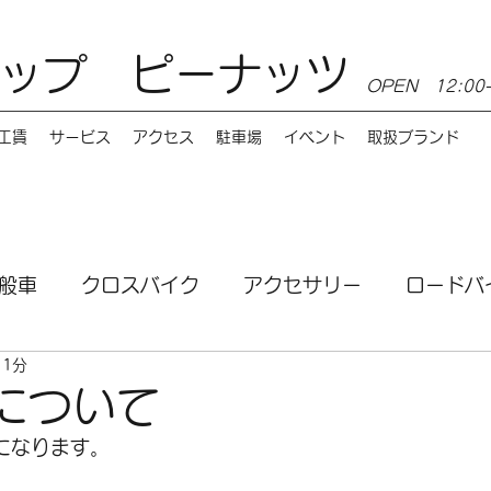
ップ ピーナッツ
OPEN 12:0
工賃
サービス
アクセス
駐車場
イベント
取扱ブランド
般車
クロスバイク
アクセサリー
ロードバ
 1分
ンス
MTB
電動自転車
講習会
サービ
について
になります。
お店情報
Burley（バーレー）
e-bike