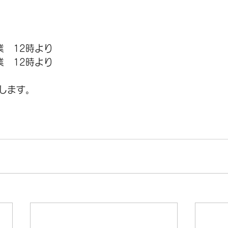
SALE
シティバイク
メンテナンス
シ
業　12時より
業　12時より
アクセサリー
グラベル
します。