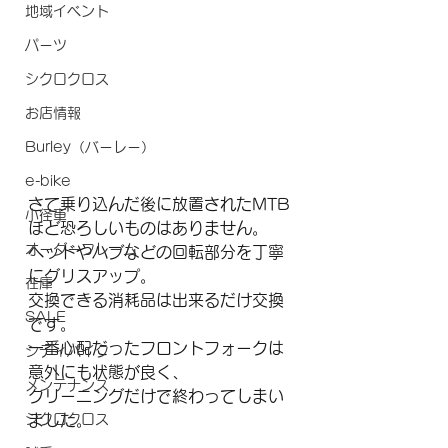
地域イベント
パーツ
シクロクロス
お店情報
Burley（バーレー）
e-bike
さて乗り込んだ後に放置されたMTB
小径車
ほど恐ろしいものはありません。
オーダーフレーム
ヘッドやハブなどの回転部分を丁寧
にグリスアップ。
在庫
交換できる消耗品は出来るだけ交換
SALE
です。
一番心配だったフロントフォークは
シティバイク
意外にも状態が良く、
メンテナンス
クリーニングだけで終わってしまい
シクロクロス
ました。