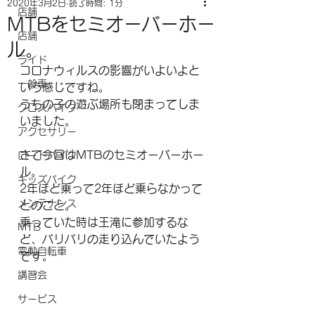
2020年3月2日
読了時間: 1分
店舗
MTBをセミオーバーホー
店舗
ル。
ライド
コロナウィルスの影響がいよいよと
一般車
いう感じですね。
うちの子の遊ぶ場所も閉まってしま
クロスバイク
いました。
アクセサリー
さて今回はMTBのセミオーバーホー
ロードバイク
ル。
キッズバイク
2年ほど乗って2年ほど乗らなかって
メンテナンス
とのこと。
乗っていた時は王滝に参加するな
MTB
ど、バリバリの走り込んでいたよう
電動自転車
です。
講習会
サービス