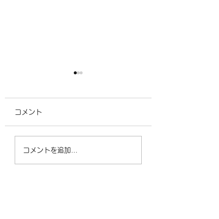
ＧW中の営業について
営業時間変更のお
せ
ＧW中営業についてのお知
コメント
らせです。 GW中は、5月
営業時間変更のお知
3日（日）～6日（水）ま
す。 4月9日（木）
で休業となります。 他は
時間は、14時から
コメントを追加…
通常営業となります。 よ
ます。 よろしくお
ろしくお願いいたします。
たします。