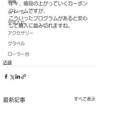
試乗
年々、値段の上がっていくカーボン
フレームですが、
ホイール
こういったプログラムがあると安心
空気入れ
して購入に踏み切れますね。
アクセサリー
グラベル
ローラー台
店舗
すべて表示
最新記事