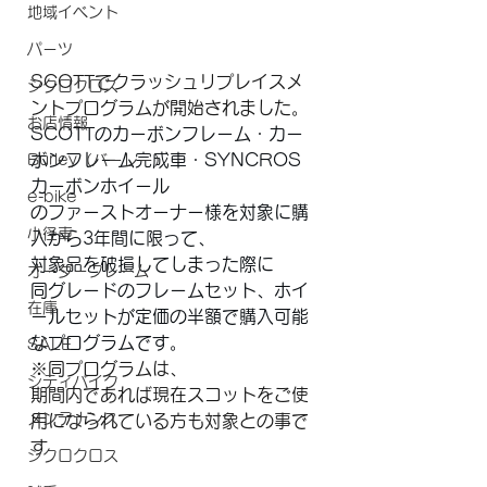
地域イベント
パーツ
SCOTTでクラッシュリプレイスメ
シクロクロス
ントプログラムが開始されました。
お店情報
SCOTTのカーボンフレーム・カー
ボンフレーム完成車・SYNCROS 
Burley（バーレー）
カーボンホイール
e-bike
のファーストオーナー様を対象に購
小径車
入から3年間に限って、
対象品を破損してしまった際に
オーダーフレーム
同グレードのフレームセット、ホイ
在庫
ールセットが定価の半額で購入可能
なプログラムです。
SALE
※同プログラムは、
シティバイク
期間内であれば現在スコットをご使
メンテナンス
用になられている方も対象との事で
す
シクロクロス