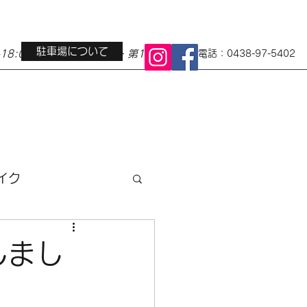
駐車場について
0-18:00 定休日 水曜日・第1第3火曜日
電話：0438-97-5402
イク
ス
地域イベント
しまし
小径車