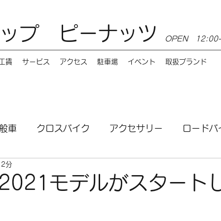
ップ ピーナッツ
OPEN 12:0
工賃
サービス
アクセス
駐車場
イベント
取扱ブランド
般車
クロスバイク
アクセサリー
ロードバ
 2分
ンス
MTB
電動自転車
講習会
サービ
T 2021モデルがスタート
お店情報
Burley（バーレー）
e-bike