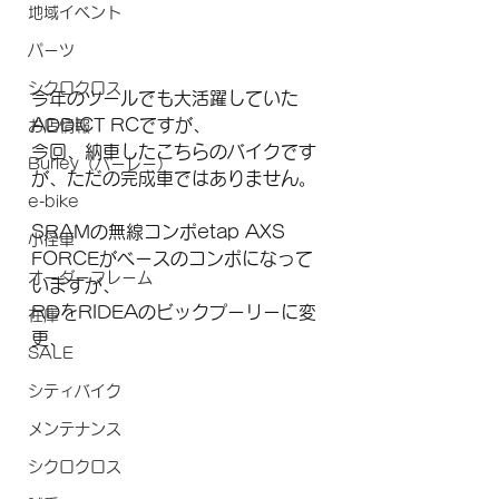
地域イベント
パーツ
シクロクロス
今年のツールでも大活躍していた
ADDICT RCですが、
お店情報
今回、納車したこちらのバイクです
Burley（バーレー）
が、ただの完成車ではありません。
e-bike
SRAMの無線コンポetap AXS 
小径車
FORCEがベースのコンポになって
オーダーフレーム
いますが、
RDをRIDEAのビックプーリーに変
在庫
更、
SALE
シティバイク
メンテナンス
シクロクロス