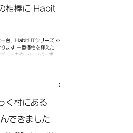
相棒に Habit
クロクロス
試乗
台、HabitHTシリーズ ※
ります 一番価格を抑えた
油圧ブレーキや ドロッパーポス
しが可能な内容となっており
っく村にある
遊んできました