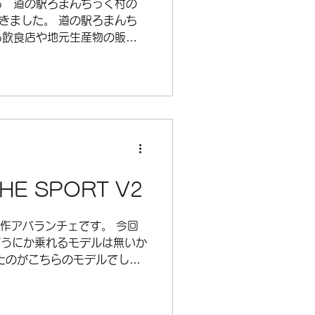
る 道の駅ろまんちっく村の
てきました。 道の駅ろまんち
る飲食店や地元生産物の販売
内にあり農場体験や温泉、宿
ァームパークということにな
HE SPORT V2
名作アバランチェです。 今回
どうにか乗れるモデルは無いか
たのがこちらのモデルでし
ールのサイズが基本29インチ