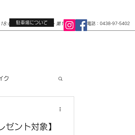
駐車場について
0-18:00 定休日 水曜日・第1第3火曜日
電話：0438-97-5402
イク
ス
地域イベント
レゼント対象】
小径車