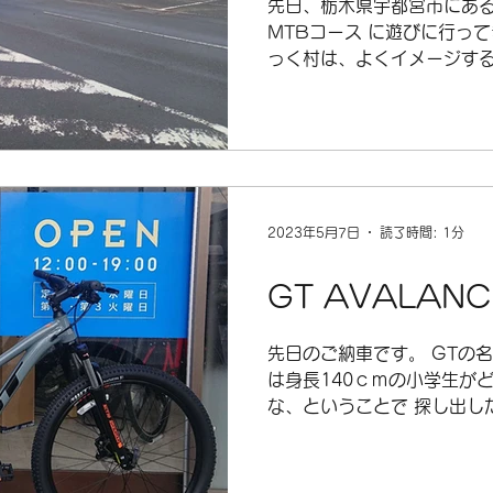
先日、栃木県宇都宮市にあ
MTBコース に遊びに行っ
っく村は、よくイメージす
所の他に、 森や公園が敷地
泊施設があり 滞在体験型フ
っています。...
2023年5月7日
読了時間: 1分
GT AVALANC
先日のご納車です。 GTの
は身長140ｃｍの小学生が
な、ということで 探し出し
た。 最近のMTBは、ホイ
になるので、...