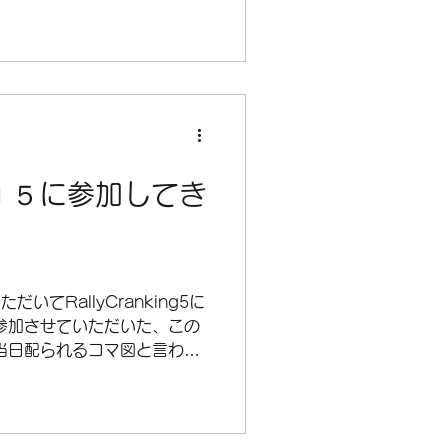
king ５に参加してき
いてRallyCranking5に
参加させていただいた、この
当日配られるコマ図と言われ
ールを目指します。 距離は
取るまで距離は分からない...