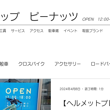
ップ ピーナッツ
OPEN 12:0
工賃
サービス
アクセス
駐車場
イベント
取扱ブランド
般車
クロスバイク
アクセサリー
ロードバ
ンス
MTB
電動自転車
講習会
サービ
2024年4月8日
読了時間: 1分
【ヘルメットプ
お店情報
Burley（バーレー）
e-bike