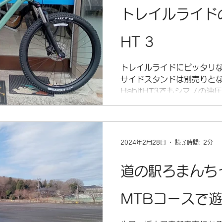
トレイルライドの
SALE
シティバイク
メンテナンス
シ
HT 3
アクセサリー
グラベル
トレイルライドにピッタリな一
サイドスタンドは別売りとな
HabitHT3でもシマノの
トが付属しており 即走り出
ます。...
2024年2月28日
読了時間: 2分
道の駅ろまんち
MTBコースで