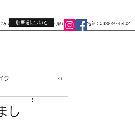
駐車場について
0-18:00 定休日 水曜日・第1第3火曜日
電話：0438-97-5402
イク
ス
地域イベント
まし
小径車