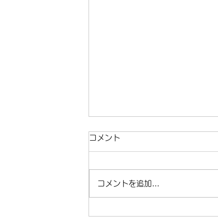
臨時休業のお知らせ
コメント
臨時休業のお知らせです。 6月
13日（土）～15日（月）は臨時
休業となります。 月曜日の休業
コメントを追加…
にあたって、16日（火）は営業
となります。 よろしくお願いい
たします。