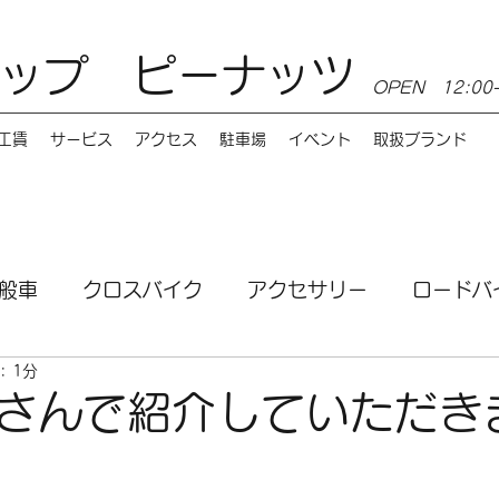
ップ ピーナッツ
OPEN 12:0
工賃
サービス
アクセス
駐車場
イベント
取扱ブランド
般車
クロスバイク
アクセサリー
ロードバ
: 1分
ンス
MTB
電動自転車
講習会
サービ
さんで紹介していただき
お店情報
Burley（バーレー）
e-bike