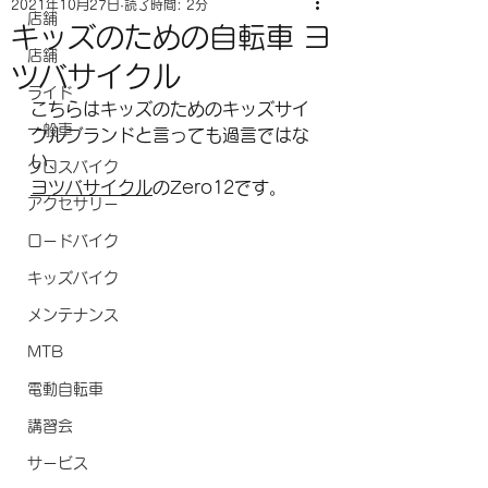
2021年10月27日
読了時間: 2分
店舗
キッズのための自転車 ヨ
店舗
ツバサイクル
ライド
こちらはキッズのためのキッズサイ
一般車
クルブランドと言っても過言ではな
い、
クロスバイク
ヨツバサイクル
のZero12です。
アクセサリー
ロードバイク
キッズバイク
メンテナンス
MTB
電動自転車
講習会
サービス