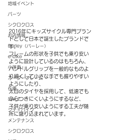
地域イベント
パーツ
シクロクロス
2016年にキッズサイクル専門ブラン
お店情報
ドとして日本で誕生したブランドで
Burley（バーレー）
す。
フレームの形状を子供でも乗り安い
e-bike
ように設計しているのはもちろん、
小径車
ハンドルグリップを一般的なものよ
り細くして小さな手でも握りやすい
オーダーフレーム
ようにしたり、
在庫
太目のタイヤを採用して、低速でも
ふらつきにくいようにするなど、
SALE
子供が乗り安いようにする工夫が随
シティバイク
所に盛り込まれています。
メンテナンス
シクロクロス