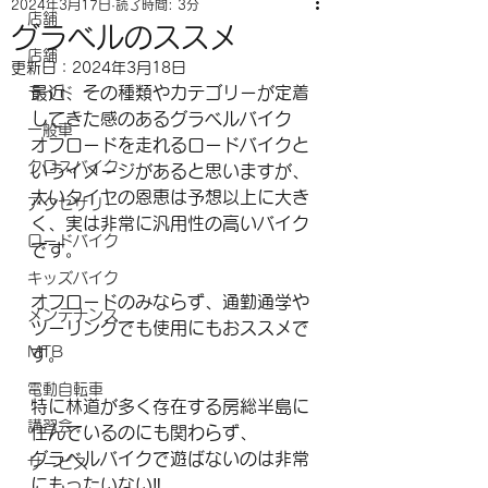
2024年3月17日
読了時間: 3分
店舗
グラベルのススメ
店舗
更新日：
2024年3月18日
最近、その種類やカテゴリーが定着
ライド
してきた感のあるグラベルバイク
一般車
オフロードを走れるロードバイクと
クロスバイク
いうイメージがあると思いますが、
太いタイヤの恩恵は予想以上に大き
アクセサリー
く、実は非常に汎用性の高いバイク
ロードバイク
です。
キッズバイク
オフロードのみならず、通勤通学や
メンテナンス
ツーリングでも使用にもおススメで
MTB
す。
電動自転車
特に林道が多く存在する房総半島に
講習会
住んでいるのにも関わらず、
グラベルバイクで遊ばないのは非常
サービス
にもったいない‼