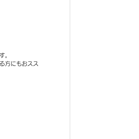
クロクロス
試乗
。  
る方にもおスス
 