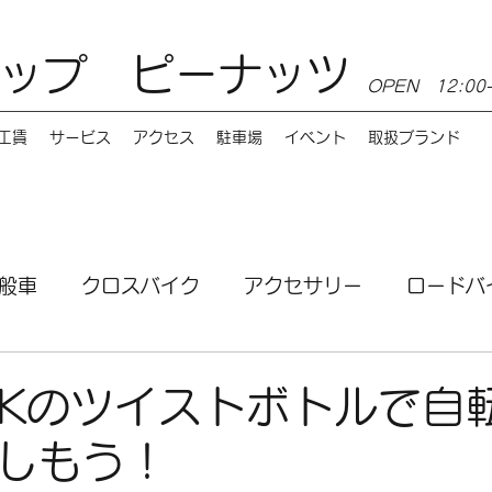
ップ ピーナッツ
OPEN 12:0
工賃
サービス
アクセス
駐車場
イベント
取扱ブランド
般車
クロスバイク
アクセサリー
ロードバ
ンス
MTB
電動自転車
講習会
サービ
OCKのツイストボトルで自
しもう！
お店情報
Burley（バーレー）
e-bike