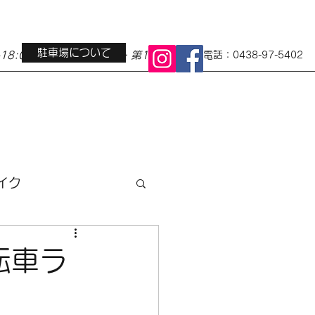
駐車場について
0-18:00 定休日 水曜日・第1第3火曜日
電話：0438-97-5402
イク
ス
地域イベント
転車ラ
小径車