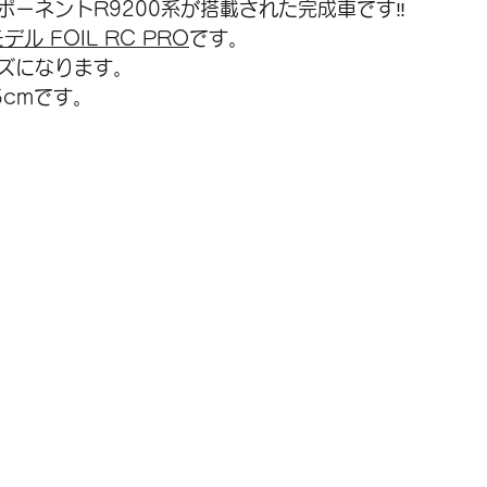
ポーネントR9200系が搭載された完成車です‼
デル FOIL RC PRO
です。
SALE
シティバイク
メンテナンス
シ
ズになります。
5cmです。
アクセサリー
グラベル