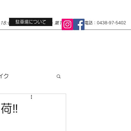
駐車場について
0-18:00 定休日 水曜日・第1第3火曜日
電話：0438-97-5402
イク
ス
地域イベント
荷‼
小径車