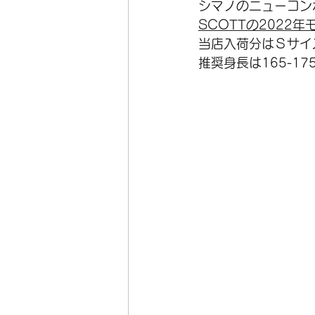
シマノのニューコン
SCOTTの2022年モ
オーダーフレーム
在庫
当店入荷分はＳサイ
推奨身長は165-17
ホイール
空気入れ