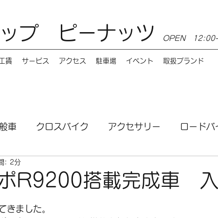
ップ ピーナッツ
OPEN 12:0
工賃
サービス
アクセス
駐車場
イベント
取扱ブランド
般車
クロスバイク
アクセサリー
ロードバ
: 2分
ンス
MTB
電動自転車
講習会
サービ
ポR9200搭載完成車 入
お店情報
Burley（バーレー）
e-bike
てきました。