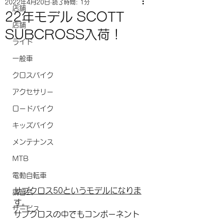
2022年4月20日
読了時間: 1分
店舗
22年モデル SCOTT
店舗
SUBCROSS入荷！
ライド
一般車
クロスバイク
アクセサリー
ロードバイク
キッズバイク
メンテナンス
MTB
電動自転車
サブクロス50というモデルになりま
講習会
す。
サービス
サブクロスの中でもコンポーネント