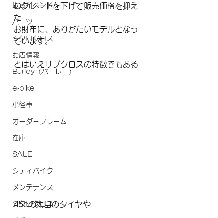
地域イベント
のグレードを下げて販売価格を抑え
た
パーツ
お財布に、ありがたいモデルとなっ
シクロクロス
ています。
お店情報
とはいえサブクロスの特徴でもある
Burley（バーレー）
e-bike
小径車
オーダーフレーム
在庫
SALE
シティバイク
メンテナンス
シクロクロス
45cの太目のタイヤや