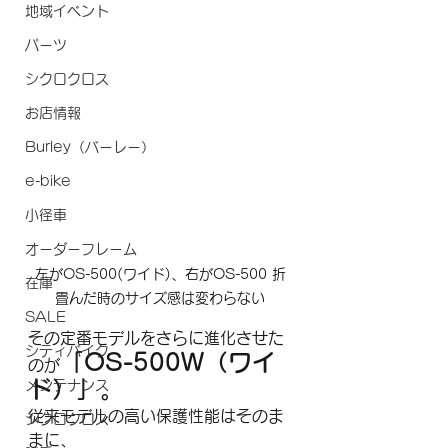
地域イベント
パーツ
シクロクロス
お店情報
Burley（バーレー）
e-bike
小径車
オーダーフレーム
左がOS-500(ワイド)、右がOS-500 折
在庫
畳んだ時のサイズ感は変わらない
SALE
その定番モデルをさらに進化させた
シティバイク
「OS-500W（ワイ
のが
ド）」。
メンテナンス
従来モデルの高い保護性能はそのま
シクロクロス
まに、