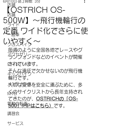
6月10日
読了時間: 3分
店舗
【OSTRICH OS-
店舗
500W】～飛行機輪行の
ライド
定番 ワイド化でさらに使
一般車
いやすく～
クロスバイク
毎週のように全国各地でレースやグ
アクセサリー
ランフォンドなどのイベントが開催
されています。
ロードバイク
そんな遠征で欠かせないのが飛行機
キッズバイク
輪行です。
メンテナンス
大切な愛車を安全に運ぶために、多
くのサイクリストから長年支持され
MTB
てきたのが、
OSTRICHの「OS-
電動自転車
500」(HPはこちら）
です。
講習会
サービス