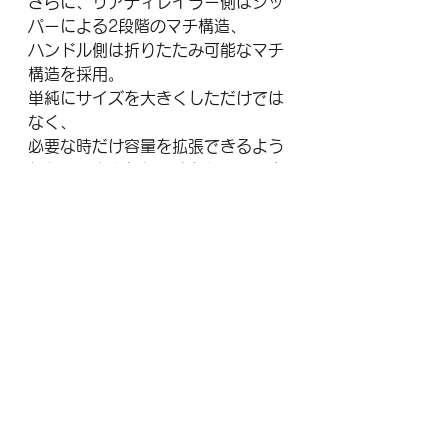
さらに、リアディレイラー側はジッ
パーによる2段階のマチ構造、
ハンドル側は折りたたみ可能なマチ
構造を採用。
単純にサイズを大きくしただけでは
なく、
必要な時だけ容量を拡張できるよう
細かく工夫された設計となっていま
す。
OS-500Wは、長年愛されてきた
OS-500の安心感を受け継ぎなが
ら、
現代のロードバイク事情に合わせて
収納性を向上させた最新モデルで
す。
エアロロードやディスクブレーキロ
ード、グラベルバイクなど、
近年の大型化したバイクでも収納し
やすく、