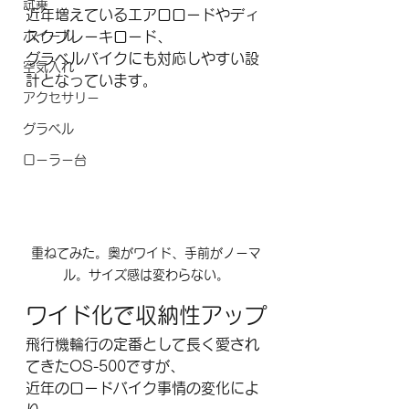
試乗
近年増えているエアロロードやディ
スクブレーキロード、
ホイール
グラベルバイクにも対応しやすい設
空気入れ
計となっています。
アクセサリー
グラベル
ローラー台
重ねてみた。奥がワイド、手前がノーマ
ル。サイズ感は変わらない。
ワイド化で収納性アップ
飛行機輪行の定番として長く愛され
てきたOS-500ですが、
近年のロードバイク事情の変化によ