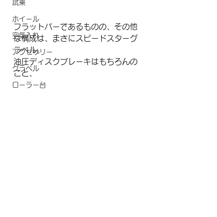
試乗
ホイール
フラットバーであるものの、その他
空気入れ
は構成は、まさにスピードスターグ
ラベル。
アクセサリー
油圧ディスクブレーキはもちろんの
グラベル
こと、
ローラー台