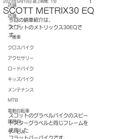
2023年5月10日
読了時間: 1分
店舗
SCOTT METRIX30 EQ
店舗
今回の納車紹介は、
ライド
スコットのメトリックス30EQで
す。
一般車
クロスバイク
アクセサリー
ロードバイク
キッズバイク
メンテナンス
MTB
電動自転車
スコットのグラベルバイクのスピー
講習会
ドスターグラベルと同じフレームを
使用した
サービス
フラットバーバイクです。