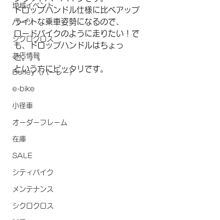
地域イベント
ドロップハンドル仕様に比べアップ
ライトな乗車姿勢になるので、
パーツ
ロードバイクのように走りたい！で
シクロクロス
も、ドロップハンドルはちょっ
お店情報
と。。。
という方にピッタリです。
Burley（バーレー）
e-bike
小径車
オーダーフレーム
在庫
SALE
シティバイク
メンテナンス
シクロクロス