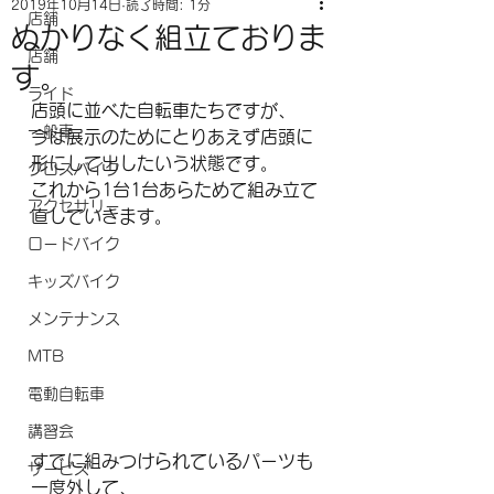
2019年10月14日
読了時間: 1分
店舗
ぬかりなく組立ておりま
店舗
す。
ライド
店頭に並べた自転車たちですが、
一般車
今は展示のためにとりあえず店頭に
形にして出したいう状態です。
クロスバイク
これから1台1台あらためて組み立て
アクセサリー
直していきます。
ロードバイク
キッズバイク
メンテナンス
MTB
電動自転車
講習会
すでに組みつけられているパーツも
サービス
一度外して、