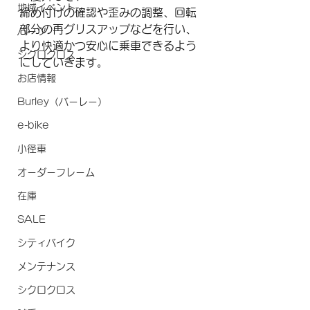
地域イベント
締め付けの確認や歪みの調整、回転
部分の再グリスアップなどを行い、
パーツ
より快適かつ安心に乗車できるよう
シクロクロス
にしていきます。
お店情報
Burley（バーレー）
e-bike
小径車
オーダーフレーム
在庫
SALE
シティバイク
メンテナンス
シクロクロス