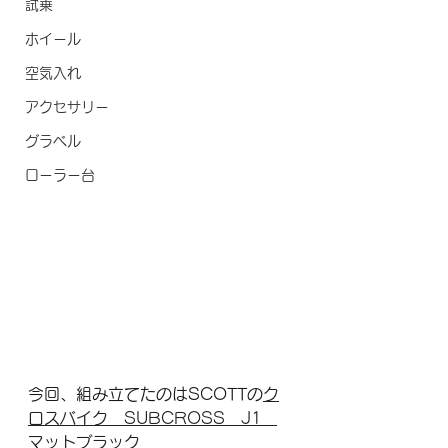
試乗
ホイール
空気入れ
アクセサリー
グラベル
ローラー台
今回、組み立てたのはSCOTTの
ク
ロスバイク　SUBCROSS　J1　
マットブラック