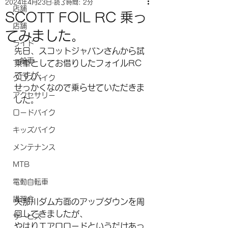
2024年4月23日
読了時間: 2分
店舗
SCOTT FOIL RC 乗っ
店舗
てみました。
ライド
先日、スコットジャパンさんから試
一般車
乗車としてお借りしたフォイルRC
ですが、
クロスバイク
せっかくなので乗らせていただきま
アクセサリー
した。
ロードバイク
キッズバイク
メンテナンス
MTB
電動自転車
講習会
矢那川ダム方面のアップダウンを周
回してきましたが、
サービス
やはりエアロロードというだけあっ