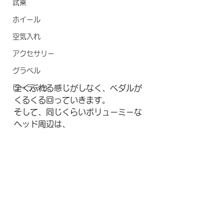
試乗
ホイール
空気入れ
アクセサリー
グラベル
ローラー台
全くぶれる感じがしなく、ペダルが
くるくる回っていきます。
そして、同じくらいボリューミーな
ヘッド周辺は、