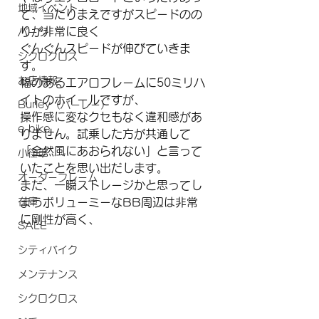
地域イベント
て、当たりまえですがスピードのの
りが非常に良く
パーツ
ぐんぐんスピードが伸びていきま
シクロクロス
す。
お店情報
幅のあるエアロフレームに50ミリハ
イトのホイールですが、
Burley（バーレー）
操作感に変なクセもなく違和感があ
e-bike
りません。試乗した方が共通して
「全然風にあおられない」と言って
小径車
いたことを思い出だします。
オーダーフレーム
また、一瞬ストレージかと思ってし
まうボリューミーなBB周辺は非常
在庫
に剛性が高く、
SALE
シティバイク
メンテナンス
シクロクロス